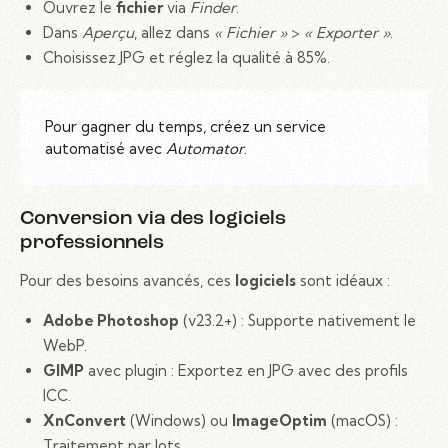
Ouvrez le
fichier
via
Finder
.
Dans
Aperçu
, allez dans
« Fichier »
>
« Exporter »
.
Choisissez JPG et réglez la qualité à 85%.
Pour gagner du temps, créez un service
automatisé avec
Automator
.
Conversion via des logiciels
professionnels
Pour des besoins avancés, ces
logiciels
sont idéaux :
Adobe Photoshop
(v23.2+) : Supporte nativement le
WebP.
GIMP
avec plugin : Exportez en JPG avec des profils
ICC.
XnConvert
(Windows) ou
ImageOptim
(macOS) :
Traitement par lots.