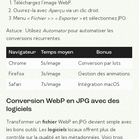
Téléchargez l’image WebP.
Ouvrez-la avec
Aperçu
via un clic droit.
Menu
« Fichier »
>
« Exporter »
et sélectionnez JPG.
Astuce : Utilisez
Automator
pour automatiser les
conversions récurrentes.
Navigateur
Temps moyen
Bonus
Chrome
5s/image
Conversion par lots
Firefox
3s/image
Gestion des animations
Safari
7s/image
Intégration macOS
Conversion WebP en JPG avec des
logiciels
Transformer un
fichier
WebP en JPG devient simple avec
les bons outils. Les
logiciels
locaux offrent plus de
contrôle sur la qualité et les métadonnées. Voici trois