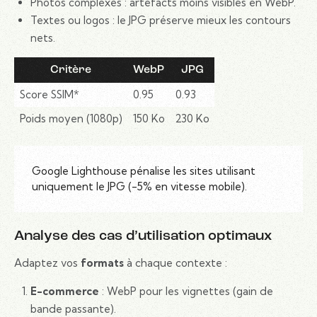
Photos complexes : artefacts moins visibles en WebP.
Textes ou logos : le JPG préserve mieux les contours
nets.
Critère
WebP
JPG
Score SSIM*
0.95
0.93
Poids moyen (1080p)
150 Ko
230 Ko
Google Lighthouse pénalise les sites utilisant
uniquement le JPG (-5% en vitesse mobile).
Analyse des cas d’utilisation optimaux
Adaptez vos
formats
à chaque contexte :
E-commerce
: WebP pour les vignettes (gain de
bande passante).