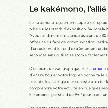
Le kakémono, l’alli
Le kakémono, également appelé roll-up ou 
prisé sur les stands d’exposition. Sa popula
Avec ses dimensions standards allant de 80 
offre une surface de communication vertica
d’enroulement le rend extrêmement pratique
secondes sans outil et se stocke facileme
D’un point de vue graphique, le
kakémono
p
d’y faire figurer votre logo en bonne taille
essentielles. La règle d’or consiste à limiter 
comprendre votre activité en quelques se
kakémonos par stand de 9m² pour créer un 
Vous pouvez trouver des modèles personna