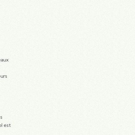
eaux
eurs
es
ol est