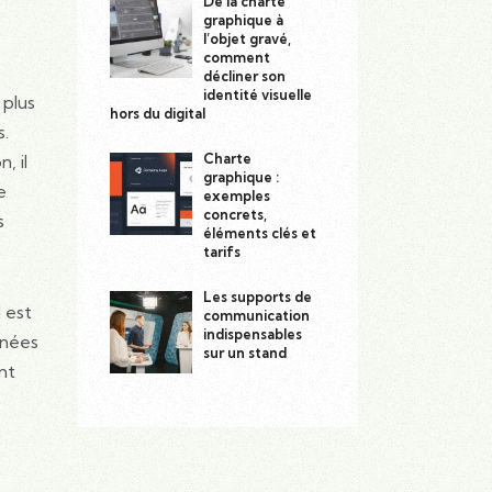
De la charte
graphique à
l’objet gravé,
comment
décliner son
identité visuelle
 plus
hors du digital
s.
Charte
, il
graphique :
e
exemples
concrets,
s
éléments clés et
tarifs
Les supports de
 est
communication
indispensables
nnées
sur un stand
ent