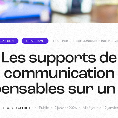
BESANÇON
-
GRAPHISME
-
LES SUPPORTS DE COMMUNICATION INDISPENSAB
Les supports de
communication
pensables sur un
Publié le:
9 janvier 2026
Mis à jour le:
12 janvie
TIBO-GRAPHISTE