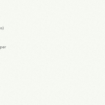
es)
uper