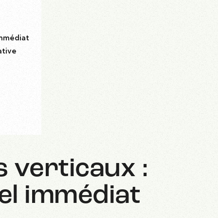
 immédiat
ative
 verticaux :
uel immédiat