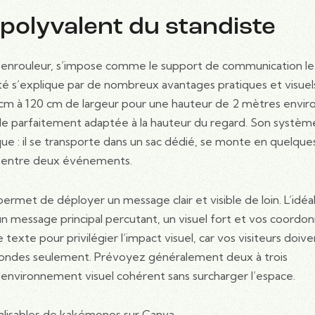
é polyvalent du standiste
enrouleur, s’impose comme le support de communication le
rité s’explique par de nombreux avantages pratiques et visuel
cm à 120 cm de largeur pour une hauteur de 2 mètres environ
le parfaitement adaptée à la hauteur du regard. Son systèm
 : il se transporte dans un sac dédié, se monte en quelque
nt entre deux événements.
ermet de déployer un message clair et visible de loin. L’idéal
, un message principal percutant, un visuel fort et vos coordo
le texte pour privilégier l’impact visuel, car vos visiteurs doiv
condes seulement. Prévoyez généralement deux à trois
environnement visuel cohérent sans surcharger l’espace.
lisables de kakémonos sur Canva.