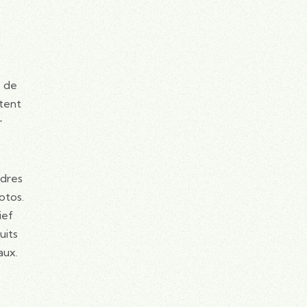
e de
ttent
r
adres
otos.
ief
uits
aux.