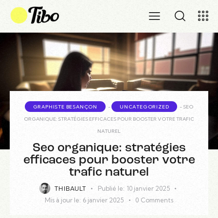
GRAPHISTE BESANÇON
-
UNCATEGORIZED
-
SEO
ORGANIQUE: STRATÉGIES EFFICACES POUR BOOSTER VOTRE TRAFIC
NATUREL
Seo organique: stratégies
efficaces pour booster votre
trafic naturel
Publié le:
10 janvier 2025
THIBAULT
Mis à jour le:
6 janvier 2025
0
Comments