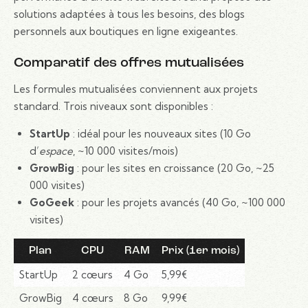
solutions adaptées à tous les besoins, des blogs
personnels aux boutiques en ligne exigeantes.
Comparatif des offres mutualisées
Les formules mutualisées conviennent aux projets
standard. Trois niveaux sont disponibles :
StartUp
: idéal pour les nouveaux sites (10 Go
d’
espace
, ~10 000 visites/mois)
GrowBig
: pour les sites en croissance (20 Go, ~25
000 visites)
GoGeek
: pour les projets avancés (40 Go, ~100 000
visites)
Plan
CPU
RAM
Prix (1er mois)
StartUp
2 cœurs
4 Go
5,99€
GrowBig
4 cœurs
8 Go
9,99€