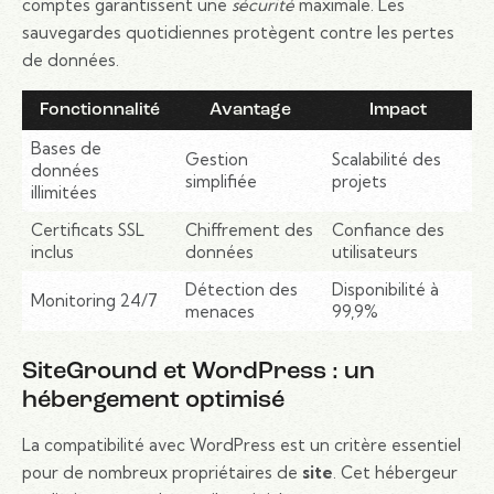
comptes garantissent une
sécurité
maximale. Les
sauvegardes quotidiennes protègent contre les pertes
de données.
Fonctionnalité
Avantage
Impact
Bases de
Gestion
Scalabilité des
données
simplifiée
projets
illimitées
Certificats SSL
Chiffrement des
Confiance des
inclus
données
utilisateurs
Détection des
Disponibilité à
Monitoring 24/7
menaces
99,9%
SiteGround et WordPress : un
hébergement optimisé
La compatibilité avec WordPress est un critère essentiel
pour de nombreux propriétaires de
site
. Cet hébergeur