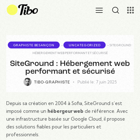
GRAPHISTE BESANÇON
-
UNCATEGORIZED
-
SITEGROUND :
HÉBERGEMENT WEB PERFORMANT ET SÉCURISÉ
SiteGround : Hébergement web
performant et sécurisé
Publié le:
7 juin 2025
TIBO-GRAPHISTE
Depuis sa création en 2004 à Sofia, SiteGround s’est
imposé comme un
hébergeur web
de référence. Avec
une infrastructure basée sur Google Cloud, il propose
des solutions fiables pour les particuliers et
professionnels.