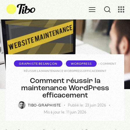
GRAPHISTE BESANÇON
-
WORDPRESS
-
COMMENT
RÉUSSIR LA MAINTENANCE WORDPRESS EFFICACEMENT
Comment réussir la
maintenance WordPress
efficacement
Publié le:
23 juin 2026
TIBO-GRAPHISTE
Mis à jour le:
11 juin 2026