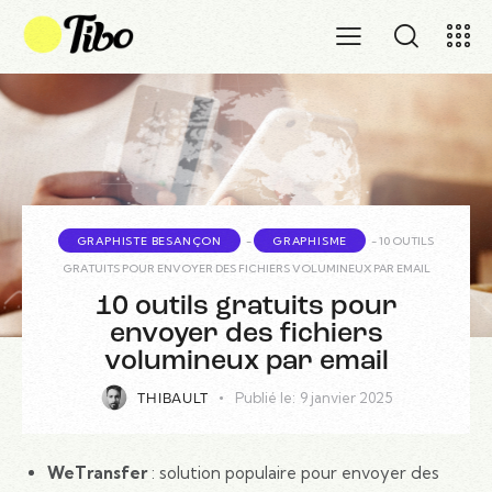
GRAPHISTE BESANÇON
-
GRAPHISME
-
10 OUTILS
GRATUITS POUR ENVOYER DES FICHIERS VOLUMINEUX PAR EMAIL
10 outils gratuits pour
envoyer des fichiers
volumineux par email
Publié le:
9 janvier 2025
THIBAULT
WeTransfer
: solution populaire pour envoyer des