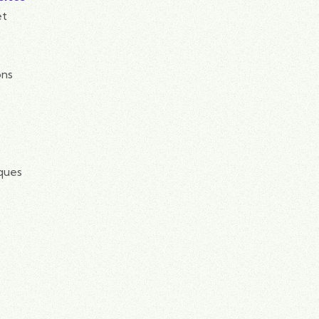
et
ons
iques