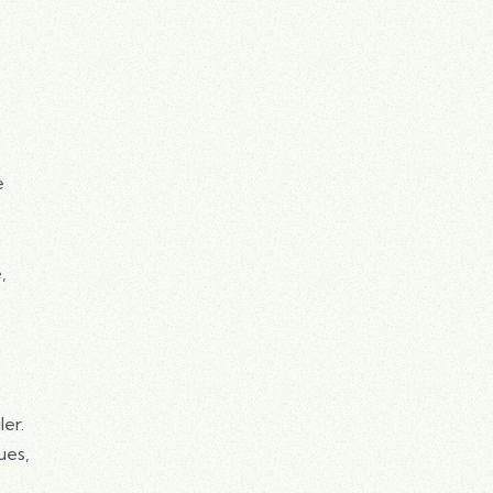
e
,
ler.
ues,