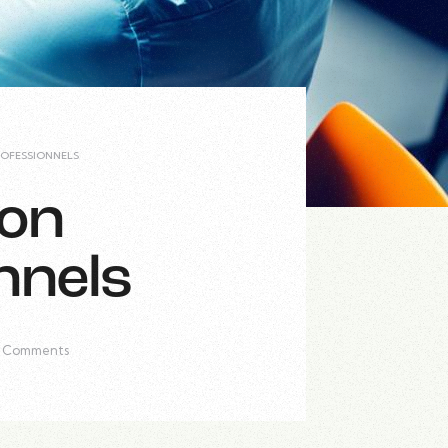
ROFESSIONNELS
ion
nnels
Comments