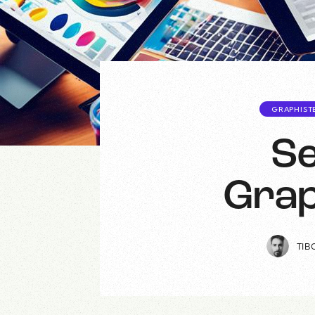
GRAPHIST
Se
Grap
TIB