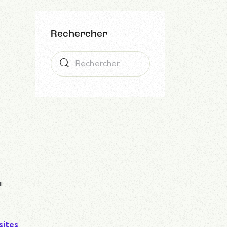
n
Rechercher
i
sites