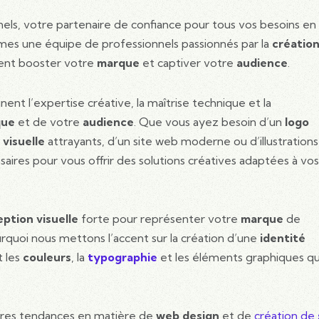
nels, votre partenaire de confiance pour tous vos besoins en
es une équipe de professionnels passionnés par la
créatio
ent booster votre
marque
et captiver votre
audience
.
ent l’expertise créative, la maîtrise technique et la
que
et de votre
audience
. Que vous ayez besoin d’un
logo
visuelle
attrayants, d’un site web moderne ou d’illustrations
ires pour vous offrir des solutions créatives adaptées à vos
ption visuelle
forte pour représenter votre
marque
de
rquoi nous mettons l’accent sur la création d’une
identité
t les
couleurs
, la
typographie
et les éléments graphiques qu
ères tendances en matière de
web design
et de
création de