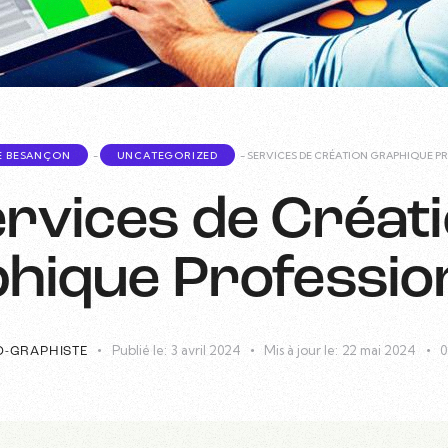
E BESANÇON
-
UNCATEGORIZED
-
SERVICES DE CRÉATION GRAPHIQUE P
rvices de Créat
hique Professio
Publié le:
3 avril 2024
Mis à jour le:
22 mai 2024
0
O-GRAPHISTE