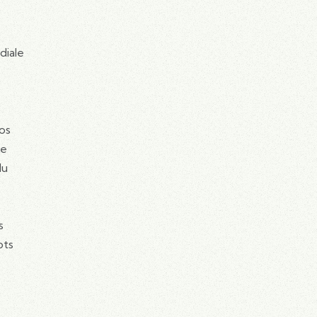
diale
os
ne
du
s
pts