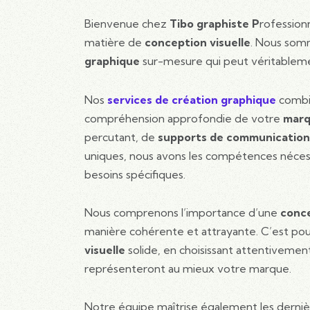
Bienvenue chez
Tibo graphiste P
rofession
matière de
conception visuelle
. Nous somm
graphique
sur-mesure qui peut véritablem
Nos
services de création graphique
combin
compréhension approfondie de votre
mar
percutant, de
supports de communication 
uniques, nous avons les compétences nécessa
besoins spécifiques.
Nous comprenons l’importance d’une
conce
manière cohérente et attrayante. C’est pou
visuelle
solide, en choisissant attentivemen
représenteront au mieux votre marque.
Notre équipe maîtrise également les derni