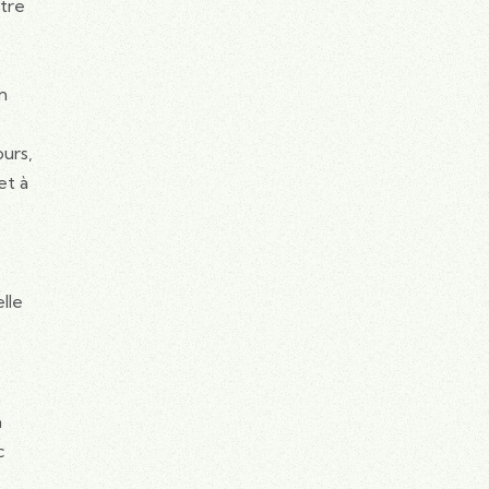
otre
n
ours,
et à
lle
n
c