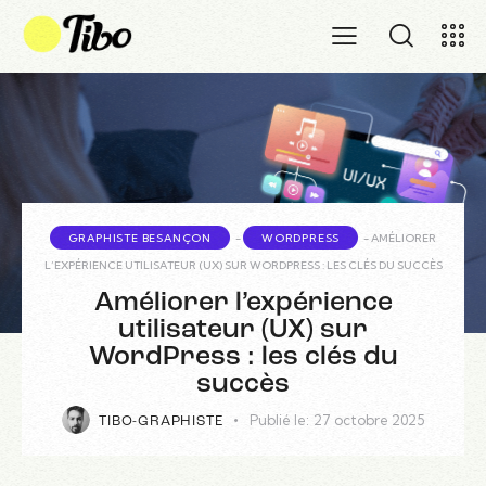
GRAPHISTE BESANÇON
-
WORDPRESS
-
AMÉLIORER
L’EXPÉRIENCE UTILISATEUR (UX) SUR WORDPRESS : LES CLÉS DU SUCCÈS
Améliorer l’expérience
utilisateur (UX) sur
WordPress : les clés du
succès
Publié le:
27 octobre 2025
TIBO-GRAPHISTE