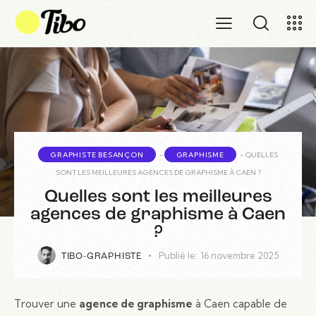
GRAPHISTE BESANÇON
-
GRAPHISME
-
QUELLES
SONT LES MEILLEURES AGENCES DE GRAPHISME À CAEN ?
Quelles sont les meilleures
agences de graphisme à Caen
?
Publié le:
16 novembre 2025
TIBO-GRAPHISTE
Trouver une
agence de graphisme
à Caen capable de