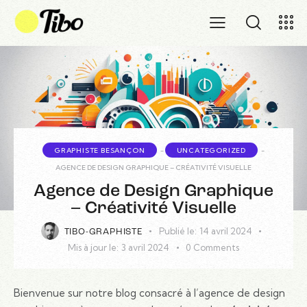
GRAPHISTE BESANÇON
-
UNCATEGORIZED
-
AGENCE DE DESIGN GRAPHIQUE – CRÉATIVITÉ VISUELLE
Agence de Design Graphique
– Créativité Visuelle
Publié le:
14 avril 2024
TIBO-GRAPHISTE
Mis à jour le:
3 avril 2024
0
Comments
Bienvenue sur notre blog consacré à l’agence de design