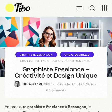
GRAPHISTE BESANÇON
-
UNCATEGORIZED
-
GRAPHISTE FREELANCE – CRÉATIVITÉ ET DESIGN UNIQUE
Graphiste Freelance –
Créativité et Design Unique
Publié le:
12 juillet 2024
TIBO-GRAPHISTE
0
Comments
En tant que
graphiste freelance à Besançon
, je