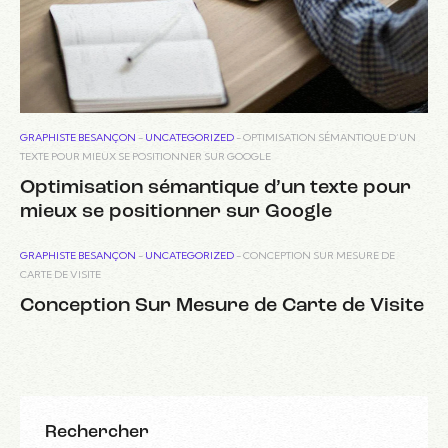
GRAPHISTE BESANÇON
-
UNCATEGORIZED
-
OPTIMISATION SÉMANTIQUE D’UN
TEXTE POUR MIEUX SE POSITIONNER SUR GOOGLE
Optimisation sémantique d’un texte pour
mieux se positionner sur Google
GRAPHISTE BESANÇON
-
UNCATEGORIZED
-
CONCEPTION SUR MESURE DE
CARTE DE VISITE
Conception Sur Mesure de Carte de Visite
Rechercher